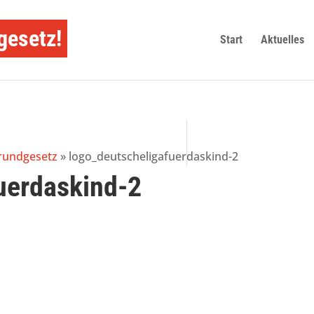
gesetz!
Start
Aktuelles
Grundgesetz
»
logo_deutscheligafuerdaskind-2
uerdaskind-2