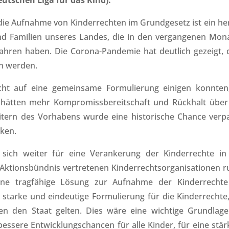
utschen Liga für das Kind):
die Aufnahme von Kinderrechten im Grundgesetz ist ein he
nd Familien unseres Landes, die in den vergangenen Mon
hren haben. Die Corona-Pandemie hat deutlich gezeigt, 
en werden.
cht auf eine gemeinsame Formulierung einigen konnten,
 hätten mehr Kompromissbereitschaft und Rückhalt über 
itern des Vorhabens wurde eine historische Chance verpa
rken.
 sich weiter für eine Verankerung der Kinderrechte in
 Aktionsbündnis vertretenen Kinderrechtsorganisationen r
ne tragfähige Lösung zur Aufnahme der Kinderrechte
starke und eindeutige Formulierung für die Kinderrechte,
n den Staat gelten. Dies wäre eine wichtige Grundlage
essere Entwicklungschancen für alle Kinder, für eine stär