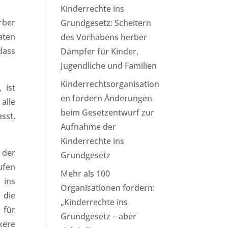
Kinderrechte ins
rber
Grundgesetz: Scheitern
aten
des Vorhabens herber
dass
Dämpfer für Kinder,
Jugendliche und Familien
Kinderrechtsorganisation
 ist
en fordern Änderungen
alle
beim Gesetzentwurf zur
sst,
Aufnahme der
Kinderrechte ins
 der
Grundgesetz
ufen
Mehr als 100
 ins
Organisationen fordern:
 die
„Kinderrechte ins
 für
Grundgesetz – aber
kere