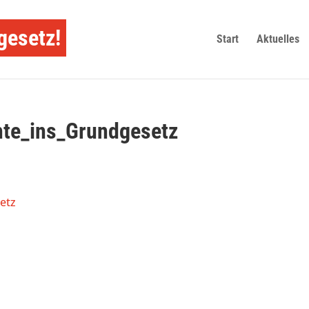
gesetz!
Start
Aktuelles
hte_ins_Grundgesetz
etz